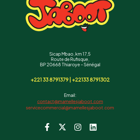
Sicap Mbao, km 17,5
Route de Rufisque,
BP 20668 Thiaroye – Sénégal
Téléphone :
+221 33 8791379 | +22133 8791302
Email:
contact@mamellesjaboot.com
servicecommercial@mamellesjaboot.com